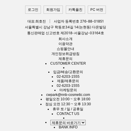
로그인
회원가입
카톡플친
PC 버전
대표:최호진
사업자 등록번호 276-88-01851
서울특별시 강남구 학동로34길 14(논현동) 다온빌딩
통신판매업 신고번호 제2018-서울강남-03164호
회사소개
이용약관
쇼핑몰안내
개인정보취급방침
제휴문의
CUSTOMER CENTER
입금/배송/교환문의
02-6203-1555
제품/제휴문의
02-6203-1555
마케팅문의
cwpark@nnb-cosmetic.com
평일
오전 10:00 ~ 오후 18:00
점심
오전 12:30 ~ 오후 13:30
휴무
토 / 일 / 공휴일
CONTACT US
BANK INFO