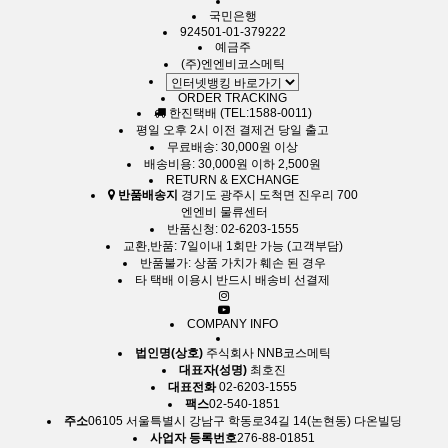
국민은행
924501-01-379222
예금주
(주)엔엔비코스메틱
ORDER TRACKING
한진택배 (TEL:1588-0011)
평일 오후 2시 이전 결제건 당일 출고
무료배송: 30,000원 이상
배송비용: 30,000원 이하 2,500원
RETURN & EXCHANGE
반품배송지
경기도 광주시 도척면 진우리 700
엔엔비 물류센터
반품신청: 02-6203-1555
교환,반품: 7일이내 1회만 가능 (고객부담)
반품불가: 상품 가치가 훼손 된 경우
타 택배 이용시 반드시 배송비 선결제
COMPANY INFO
법인명(상호)
주식회사 NNB코스메틱
대표자(성명)
최호진
대표전화
02-6203-1555
팩스
02-540-1851
주소
06105 서울특별시 강남구 학동로34길 14(논현동) 다온빌딩
사업자 등록번호
276-88-01851