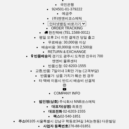
국민은행
924501-01-379222
예금주
(주)엔엔비코스메틱
ORDER TRACKING
한진택배 (TEL:1588-0011)
평일 오후 2시 이전 결제건 당일 출고
무료배송: 30,000원 이상
배송비용: 30,000원 이하 2,500원
RETURN & EXCHANGE
반품배송지
경기도 광주시 도척면 진우리 700
엔엔비 물류센터
반품신청: 02-6203-1555
교환,반품: 7일이내 1회만 가능 (고객부담)
반품불가: 상품 가치가 훼손 된 경우
타 택배 이용시 반드시 배송비 선결제
COMPANY INFO
법인명(상호)
주식회사 NNB코스메틱
대표자(성명)
최호진
대표전화
02-6203-1555
팩스
02-540-1851
주소
06105 서울특별시 강남구 학동로34길 14(논현동) 다온빌딩
사업자 등록번호
276-88-01851