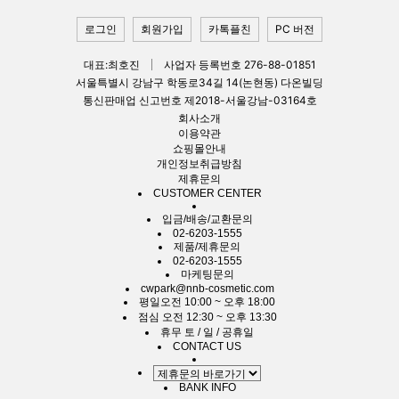
로그인
회원가입
카톡플친
PC 버전
대표:최호진
사업자 등록번호 276-88-01851
서울특별시 강남구 학동로34길 14(논현동) 다온빌딩
통신판매업 신고번호 제2018-서울강남-03164호
회사소개
이용약관
쇼핑몰안내
개인정보취급방침
제휴문의
CUSTOMER CENTER
입금/배송/교환문의
02-6203-1555
제품/제휴문의
02-6203-1555
마케팅문의
cwpark@nnb-cosmetic.com
평일
오전 10:00 ~ 오후 18:00
점심
오전 12:30 ~ 오후 13:30
휴무
토 / 일 / 공휴일
CONTACT US
BANK INFO