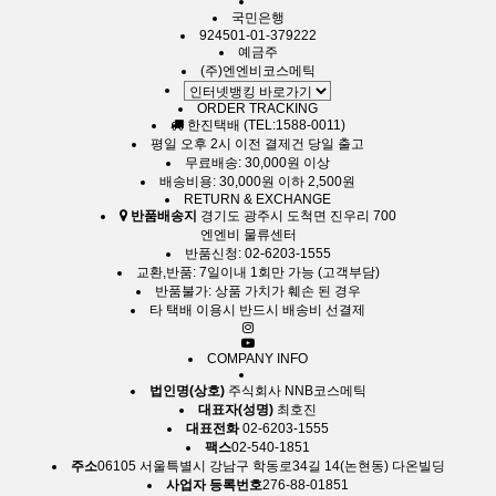
국민은행
924501-01-379222
예금주
(주)엔엔비코스메틱
ORDER TRACKING
한진택배 (TEL:1588-0011)
평일 오후 2시 이전 결제건 당일 출고
무료배송: 30,000원 이상
배송비용: 30,000원 이하 2,500원
RETURN & EXCHANGE
반품배송지
경기도 광주시 도척면 진우리 700
엔엔비 물류센터
반품신청: 02-6203-1555
교환,반품: 7일이내 1회만 가능 (고객부담)
반품불가: 상품 가치가 훼손 된 경우
타 택배 이용시 반드시 배송비 선결제
COMPANY INFO
법인명(상호)
주식회사 NNB코스메틱
대표자(성명)
최호진
대표전화
02-6203-1555
팩스
02-540-1851
주소
06105 서울특별시 강남구 학동로34길 14(논현동) 다온빌딩
사업자 등록번호
276-88-01851