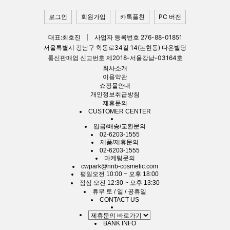
로그인
회원가입
카톡플친
PC 버전
대표:최호진
사업자 등록번호 276-88-01851
서울특별시 강남구 학동로34길 14(논현동) 다온빌딩
통신판매업 신고번호 제2018-서울강남-03164호
회사소개
이용약관
쇼핑몰안내
개인정보취급방침
제휴문의
CUSTOMER CENTER
입금/배송/교환문의
02-6203-1555
제품/제휴문의
02-6203-1555
마케팅문의
cwpark@nnb-cosmetic.com
평일
오전 10:00 ~ 오후 18:00
점심
오전 12:30 ~ 오후 13:30
휴무
토 / 일 / 공휴일
CONTACT US
BANK INFO