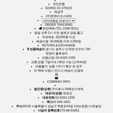
국민은행
924501-01-379222
예금주
(주)엔엔비코스메틱
ORDER TRACKING
한진택배 (TEL:1588-0011)
평일 오후 2시 이전 결제건 당일 출고
무료배송: 30,000원 이상
배송비용: 30,000원 이하 2,500원
RETURN & EXCHANGE
반품배송지
경기도 광주시 도척면 진우리 700
엔엔비 물류센터
반품신청: 02-6203-1555
교환,반품: 7일이내 1회만 가능 (고객부담)
반품불가: 상품 가치가 훼손 된 경우
타 택배 이용시 반드시 배송비 선결제
COMPANY INFO
법인명(상호)
주식회사 NNB코스메틱
대표자(성명)
최호진
대표전화
02-6203-1555
팩스
02-540-1851
주소
06105 서울특별시 강남구 학동로34길 14(논현동) 다온빌딩
사업자 등록번호
276-88-01851