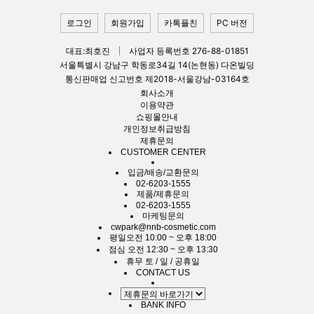
로그인
회원가입
카톡플친
PC 버전
대표:최호진
사업자 등록번호 276-88-01851
서울특별시 강남구 학동로34길 14(논현동) 다온빌딩
통신판매업 신고번호 제2018-서울강남-03164호
회사소개
이용약관
쇼핑몰안내
개인정보취급방침
제휴문의
CUSTOMER CENTER
입금/배송/교환문의
02-6203-1555
제품/제휴문의
02-6203-1555
마케팅문의
cwpark@nnb-cosmetic.com
평일
오전 10:00 ~ 오후 18:00
점심
오전 12:30 ~ 오후 13:30
휴무
토 / 일 / 공휴일
CONTACT US
BANK INFO