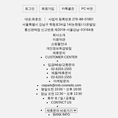
로그인
회원가입
카톡플친
PC 버전
대표:최호진
사업자 등록번호 276-88-01851
서울특별시 강남구 학동로34길 14(논현동) 다온빌딩
통신판매업 신고번호 제2018-서울강남-03164호
회사소개
이용약관
쇼핑몰안내
개인정보취급방침
제휴문의
CUSTOMER CENTER
입금/배송/교환문의
02-6203-1555
제품/제휴문의
02-6203-1555
마케팅문의
cwpark@nnb-cosmetic.com
평일
오전 10:00 ~ 오후 18:00
점심
오전 12:30 ~ 오후 13:30
휴무
토 / 일 / 공휴일
CONTACT US
BANK INFO