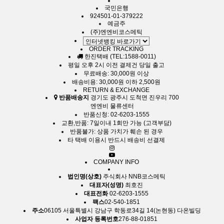
국민은행
924501-01-379222
예금주
(주)엔엔비코스메틱
ORDER TRACKING
한진택배 (TEL:1588-0011)
평일 오후 2시 이전 결제건 당일 출고
무료배송: 30,000원 이상
배송비용: 30,000원 이하 2,500원
RETURN & EXCHANGE
반품배송지
경기도 광주시 도척면 진우리 700
엔엔비 물류센터
반품신청: 02-6203-1555
교환,반품: 7일이내 1회만 가능 (고객부담)
반품불가: 상품 가치가 훼손 된 경우
타 택배 이용시 반드시 배송비 선결제
COMPANY INFO
법인명(상호)
주식회사 NNB코스메틱
대표자(성명)
최호진
대표전화
02-6203-1555
팩스
02-540-1851
주소
06105 서울특별시 강남구 학동로34길 14(논현동) 다온빌딩
사업자 등록번호
276-88-01851