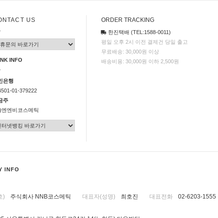
ONTACT US
ORDER TRACKING
한진택배 (TEL:1588-0011)
평일 오후 2시 이전 결제건 당일 출고
무료배송: 30,000원 이상
NK INFO
배송비용: 30,000원 이하 2,500원
민은행
4501-01-379222
금주
주)엔엔비코스메틱
 INFO
호)
주식회사 NNB코스메틱
대표자(성명)
최호진
대표전화
02-6203-1555