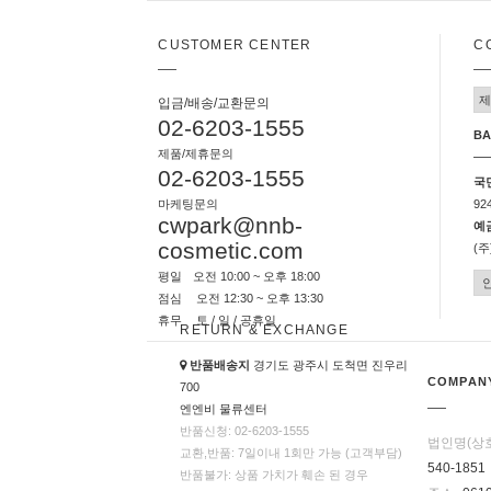
CUSTOMER CENTER
C
입금/배송/교환문의
02-6203-1555
BA
제품/제휴문의
02-6203-1555
국
마케팅문의
92
cwpark@nnb-
예
cosmetic.com
(
평일
오전 10:00 ~ 오후 18:00
점심
오전 12:30 ~ 오후 13:30
휴무
토 / 일 / 공휴일
RETURN & EXCHANGE
반품배송지
경기도 광주시 도척면 진우리
COMPANY
700
엔엔비 물류센터
반품신청: 02-6203-1555
법인명(상
교환,반품: 7일이내 1회만 가능 (고객부담)
540-1851
반품불가: 상품 가치가 훼손 된 경우